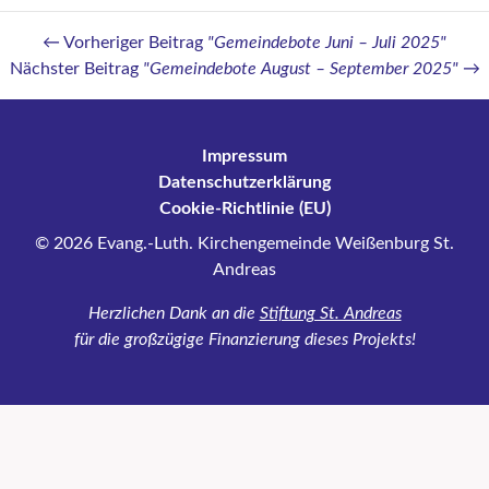
B
Vorheriger Beitrag
"Gemeindebote Juni – Juli 2025"
e
Nächster Beitrag
"Gemeindebote August – September 2025"
i
t
Impressum
r
Datenschutzerklärung
Cookie-Richtlinie (EU)
a
© 2026 Evang.-Luth. Kirchengemeinde Weißenburg St.
g
Andreas
s
Herzlichen Dank an die
Stiftung St. Andreas
n
für die großzügige Finanzierung dieses Projekts!
a
v
i