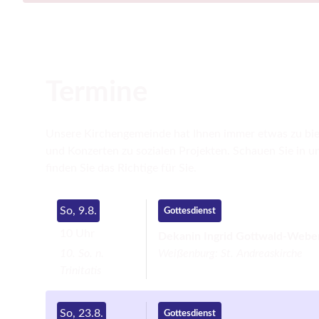
Termine
Unsere Kirchengemeinde hat Ihnen immer etwas zu bie
und Konzerten zu sozialen Projekten. Schauen Sie in 
finden Sie das Richtige für Sie.
So, 9.8.
Gottesdienst
10 Uhr
Dekanin Ingrid Gottwald-Webe
10. So. n.
Weißenburg:
St. Andreaskirche
Trinitatis
So, 23.8.
Gottesdienst