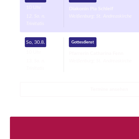
10 Uhr
Diakonin Pia Schleif
12. So. n.
Weißenburg:
St. Andreaskirche
Trinitatis
So, 30.8.
Gottesdienst
10 Uhr
Pfarrerin Catharina Fenn
13. So. n.
Weißenburg:
St. Andreaskirche
Trinitatis
Termine ansehen