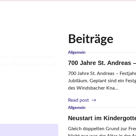
Beiträge
Allgemein
ten – von Gottesdiensten
700 Jahre St. Andreas 
unseren Terminkalender und
700 Jahre St. Andreas – Festjah
Jubiläum. Geplant sind ein Fest
des Windsbacher Kna…
7
Read post
r
0
Allgemein
0
Neustart im Kindergott
J
Gleich doppelten Grund zur Fre
a