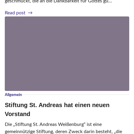
geschmückt, die an die Dankbarkeit für Gottes gu…
–
N
J
Read post
e
u
u
b
s
i
t
l
a
ä
r
u
t
m
i
s
m
j
K
a
i
h
Allgemein
n
r
Stiftung St. Andreas hat einen neuen
d
2
e
0
Vorstand
r
2
Die „Stiftung St. Andreas Weißenburg“ ist eine
g
7
gemeinnützige Stiftung, deren Zweck darin besteht, „die