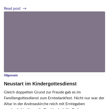
7
Read post
0
0
J
a
h
r
e
S
t
.
A
Allgemein
n
Neustart im Kindergottesdienst
d
r
Gleich doppelten Grund zur Freude gab es im
e
Familiengottesdienst zum Erntedankfest. Nicht nur war der
a
Altar in der Andreaskirche reich mit Erntegaben
s