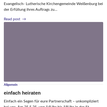
o
Evangelisch- Lutherische Kirchengemeinde Weißenburg bei
t
der Erfüllung ihres Auftrags zu…
t
e
S
Read post
s
t
d
i
i
f
e
t
n
u
s
n
t
g
S
t
.
A
Allgemein
n
einfach heiraten
d
r
Einfach ein Segen für eure Partnerschaft – unkompliziert
e
bei uns. Am 25.5.25, von 14Uhr bis 18Uhr in der St.