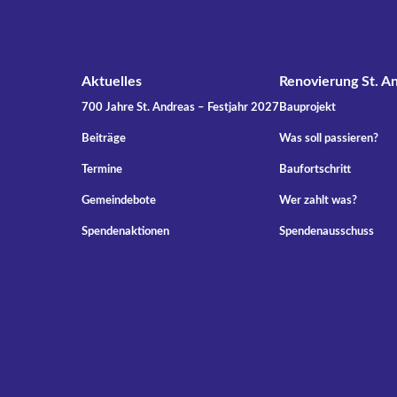
i
t
Aktuelles
Renovierung St. A
700 Jahre St. Andreas – Festjahr 2027
Bauprojekt
r
Beiträge
Was soll passieren?
Termine
Baufortschritt
a
Gemeindebote
Wer zahlt was?
Spendenaktionen
Spendenausschuss
g
s
n