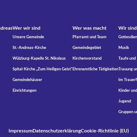
ndreas
Wer wir sind
Wer was macht
Wir sind
Unsere Gemeinde
Pfarramt und Team
Gottesdien
St.-Andreas-Kirche
Gemeindegebiet
Musik
Wülzburg-Kapelle St. Nikolaus
Kirchenvorstand
Taufe und
Spital-Kirche „Zum Heiligen Geist“
Ehrenamtliche Tätigkeiten
Trauung u
Gemeindehäuser
Im Trauerf
Einrichtungen
Kinder und
Jugend
Gruppen u
Impressum
Datenschutzerklärung
Cookie-Richtlinie (EU)