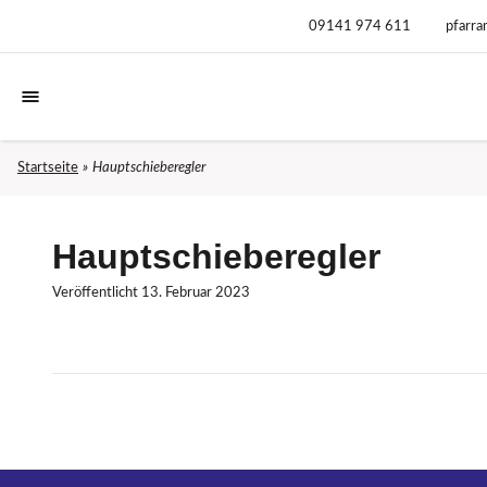
09141 974 611
pfarra
Startseite
Hauptschieberegler
Hauptschieberegler
Veröffentlicht
13. Februar 2023
B
e